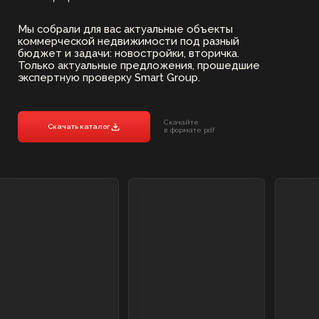
спросом и стабильной доходностью, который
сохраняет и приумножает капитал.
СТАБИЛЬНЫЙ ДОХОД
ОТ АРЕНДЫ
Коммерческие помещения приносят
предсказуемый денежный поток благодаря
долгосрочным договорам аренды. Бизнес
удерживает локацию годами, что обеспечивает
регулярные выплаты и минимальный риск
простоя.