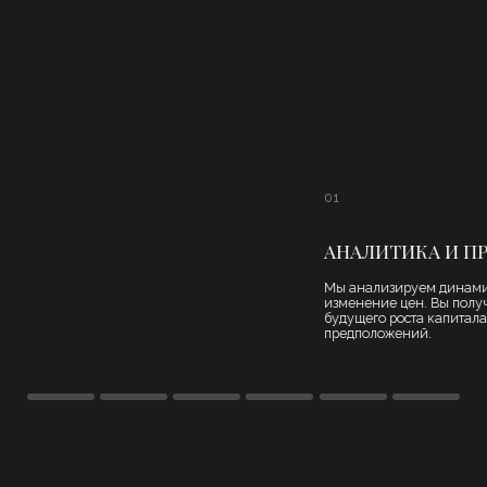
ГОТОВЫ ПОДОБРАТЬ
ИДЕАЛЬНЫЙ ОБЪЕКТ
ПОД ВАШИ ЗАДАЧИ?
Оставьте заявку — мы предложим лучшие
варианты, подготовим аналитику и ответим на
любые вопросы по коммерческой недвижимости.
Получить консультацию