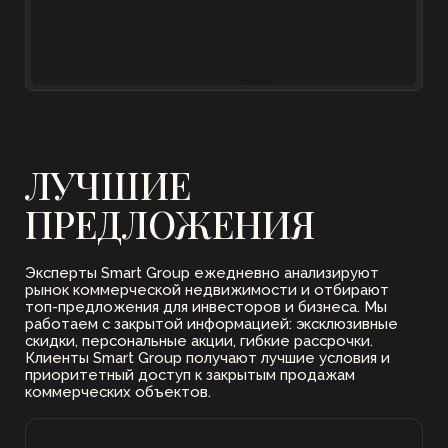
скидки, персональные акции, гибкие рассрочки.
Клиенты Smart Group получают лучшие условия и
приоритетный доступ к закрытым продажам
коммерческих объектов.
Коммерческие помещения
СДЕЛАЙТЕ ПЕРВЫЙ
в клубном доме
ОСТРОВ
ШАГ
ПЕРВЫХ
К ВЫГОДНОЙ
Коммерция от:
Площадь от:
ИНВЕСТИЦИИ
35 000 000 ₽
64 м²
На страницу комплекса
Офисное здание
для компаний, мыслящих
масштабно
ELEMENT
PRIME