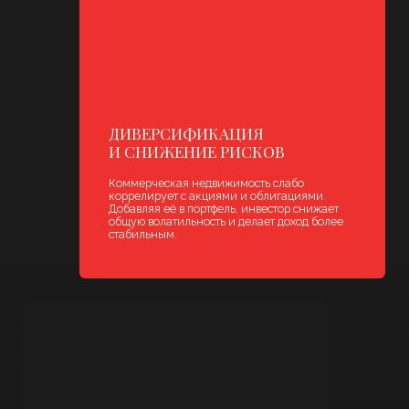
РОСТ СТОИМОСТИ КАПИТАЛА
Ликвидные объекты в перспективных районах
дорожают вместе с развитием инфраструктуры.
Дополнительные улучшения (реновация,
перепрофилирование) могут значительно
увеличить стоимость объекта.
О КОМПАНИИ
SMART GROUP
Smart Group
— независимое агентство,
специализирующееся на продаже, покупке и аренде
коммерческой недвижимости в Санкт‑Петербурге и
Москве.
Мы работаем с объектами всех форматов: от
помещений в новостройках до готового арендного
бизнеса. Глубоко знаем рынок, понимаем экономику