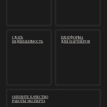
УБЕДИТЕСЬ В
НАШИХ ЭКСПЕРТАХ
САМИ
ОЦЕНИТЕ КАЧЕСТВО
РАБОТЫ ЭКСПЕРТА
ЛУЧШИЕ
ПРЕДЛОЖЕНИЯ
Эксперты Smart Group ежедневно анализируют
рынок коммерческой недвижимости и отбирают
топ-предложения для инвесторов и бизнеса. Мы
работаем с закрытой информацией: эксклюзивные