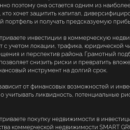
нно поэтому она остается одним из наиболе
х, кто хочет защитить капитал, диверсифицир
 портфель и получать предсказуемую прибы
атриваете инвестиции в коммерческую недви
т с учетом локации, трафика, юридической ч
щения и перспектив района. Грамотный под
озволяет снизить риски и превратить вложе
ансовый инструмент на долгий срок.
зависит от финансовых возможностей и инв
но учитывать ликвидность, потенциальные ри
триваете покупку недвижимости в инвестиц
Социальные сети
тства коммерческой недвижимости SMART G