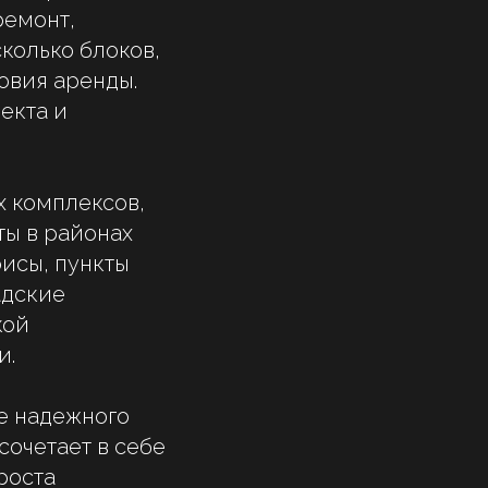
ремонт,
колько блоков,
овия аренды.
екта и
 комплексов,
ты в районах
фисы, пункты
адские
кой
и.
ие надежного
сочетает в себе
роста