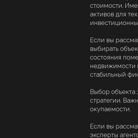
стоимости. Име
активов для те
инвестиционный
Если вы рассм
выбирать объек
состояния поме
недвижимости п
стабильный фин
Выбор объекта 
стратегии. Важ
окупаемости.
Если вы рассма
эксперты аген