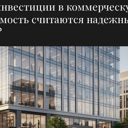
инвестиции в коммерческ
г. Санкт-П
мость считаются надежн
просп. До
?