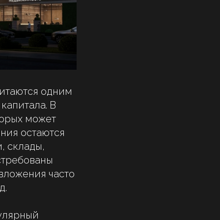
итаются одним
капитала. В
торых может
ния остаются
, склады,
остребованы
вложения часто
д.
улярный