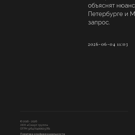
объяснят нюанс
Петербурге и М
запрос.
© 2016 - 2026
АКН
«
Смарт групп
»
2026-06-04 11:03
ОГРН 326470400025781
Политика конфиденциальности
Пользовательское соглашение
Согласие на обработку персональных данных
Согласие на получение рекламной информации
Информация на сайте взята из открытых источников и не является
публичной офертой. Распространяется для ознакомления.
*Компания Meta признана экстремистской организацией и ее деятельность
запрещена на территории Российской Федерации.