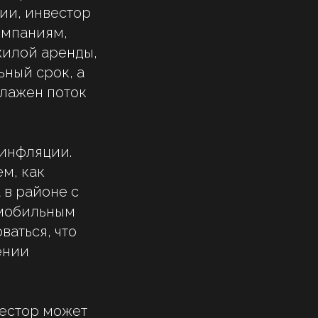
ии, инвестор
омпаниям,
жилой аренды,
ный срок, а
алажен поток
 инфляции.
м, как
 в районе с
омобильным
ваться, что
ении
вестор может