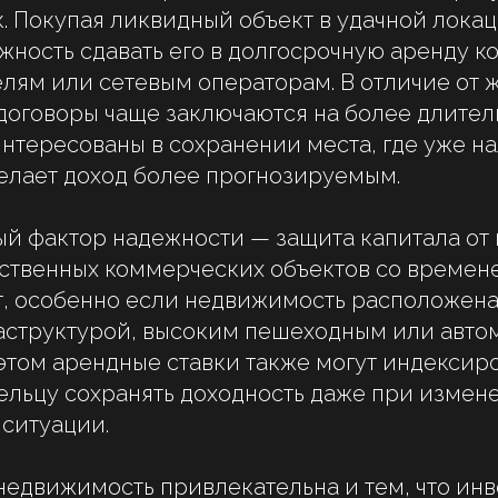
. Покупая ликвидный объект в удачной локац
жность сдавать его в долгосрочную аренду к
ям или сетевым операторам. В отличие от 
оговоры чаще заключаются на более длитель
нтересованы в сохранении места, где уже н
делает доход более прогнозируемым.
й фактор надежности — защита капитала от
ственных коммерческих объектов со времене
т, особенно если недвижимость расположена
аструктурой, высоким пешеходным или авт
этом арендные ставки также могут индексиро
ельцу сохранять доходность даже при измен
ситуации.
едвижимость привлекательна и тем, что ин