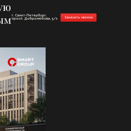
ую
етербург,
ым
Заказать звонок
бролюбова, 5/1