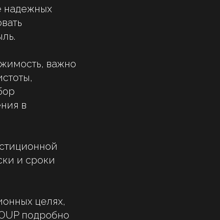
е надежных
овать
ль.
жимость, важно
истоты,
бор
ния в
естиционной
ски и сроки
ионных целях,
Навигация
ROUP подробно