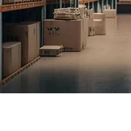
 Центра ценовых индексов (ЦЦИ) по
рофессионалов рынка коммерческой
 консенсус–прогнозу (есть в
егменте по итогам 2026 года ожидается