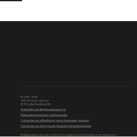
© 2016 - 2026
АКН
«
Смарт групп
»
ОГРН 326470400025781
Политика конфиденциальности
Пользовательское соглашение
Согласие на обработку персональных данных
Согласие на получение рекламной информации
Информация на сайте взята из открытых источников и не является
публичной офертой. Распространяется для ознакомления.
*Компания Meta признана экстремистской организацией и ее деятельность
запрещена на территории Российской Федерации.