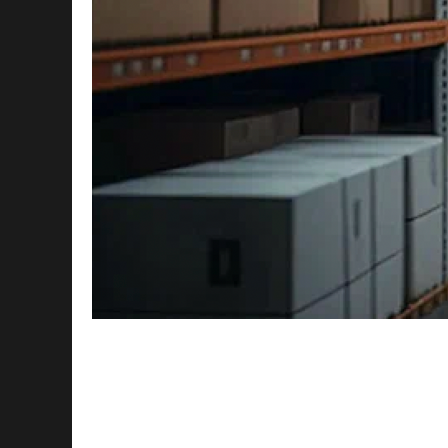
К такому выводу пришли аналитики
итогам ежеквартального опроса п
недвижимости Петербурга. Согласно
распоряжении "ДП"), в складском с